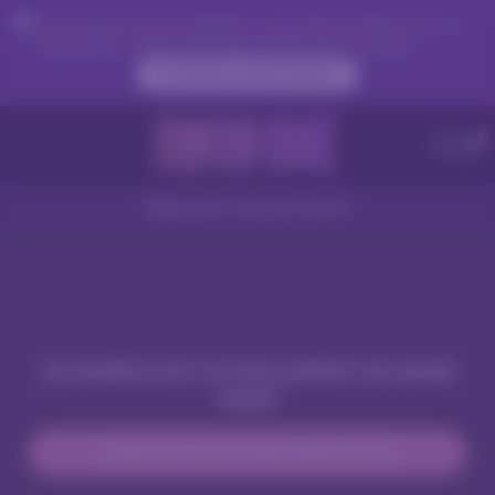
En raison de votre localisation, vous devez d'abord créer un
compte pour valider votre âge afin de voir le contenu.
ACCÉDER MAINTENANT
Webcams nues en direct
CE MODÈLE EST ACTUELLEMENT EN MODE
PRIVÉ
PARTICIPER AU PROCHAIN SHOW