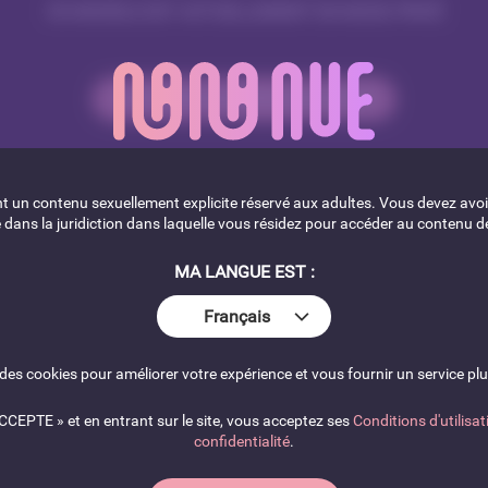
CE MODÈLE EST ACTUELLEMENT EN MODE PRIVÉ
PARTICIPER AU PROCHAIN SHOW
 un contenu sexuellement explicite
réservé aux adultes. Vous devez avoir 
 dans la juridiction dans laquelle vous résidez pour accéder au contenu de
MA LANGUE EST :
Français
des cookies pour améliorer votre expérience et vous fournir un service pl
ACCEPTE » et en entrant sur le site, vous acceptez ses
Conditions d'utilisat
confidentialité
.
PASSER EN PRIVÉ