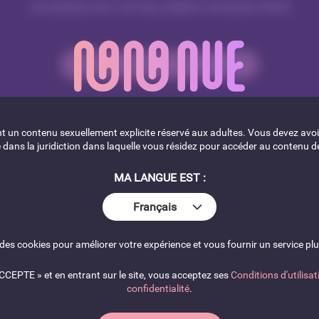
CE MODÈLE EST ACTUELLEMENT EN MODE PRIVÉ
PARTICIPER AU PROCHAIN SHOW
 un contenu sexuellement explicite
réservé aux adultes. Vous devez avoir 
 dans la juridiction dans laquelle vous résidez pour accéder au contenu de
MA LANGUE EST :
Français
des cookies pour améliorer votre expérience et vous fournir un service pl
ACCEPTE » et en entrant sur le site, vous acceptez ses
Conditions d'utilisat
confidentialité
.
PASSER EN PRIVÉ