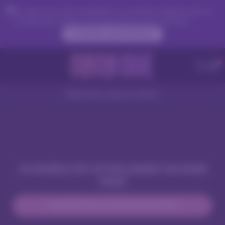
En raison de votre localisation, vous devez d'abord créer un
compte pour valider votre âge afin de voir le contenu.
ACCÉDER MAINTENANT
Webcams nues en direct
CE MODÈLE EST ACTUELLEMENT EN MODE
PRIVÉ
PARTICIPER AU PROCHAIN SHOW